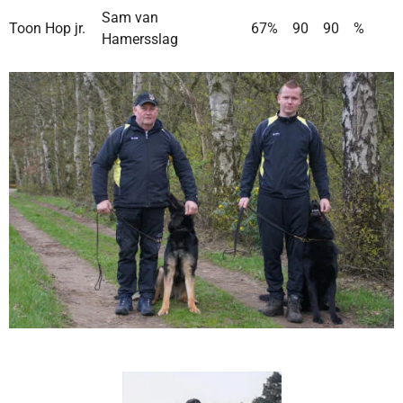
Sam van
Toon Hop jr.
67%
90
90
%
Hamersslag