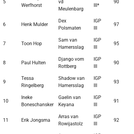
5
vd
90
Werfhorst
III*
Meulenbarg
Dex
IGP
6
Henk Mulder
97
Polsmaten
III
Sam van
IGP
7
Toon Hop
95
Hamersslag
III
Django vom
IGP
8
Paul Hulten
90
Rottberg
III
Tessa
Shadow van
IGP
9
93
Ringelberg
Hamersslag
III
Ineke
Gaelin van
IGP
10
91
Boneschansker
Keyana
III
Arras van
IGP
11
Erik Jongsma
92
Rowijastolz
III