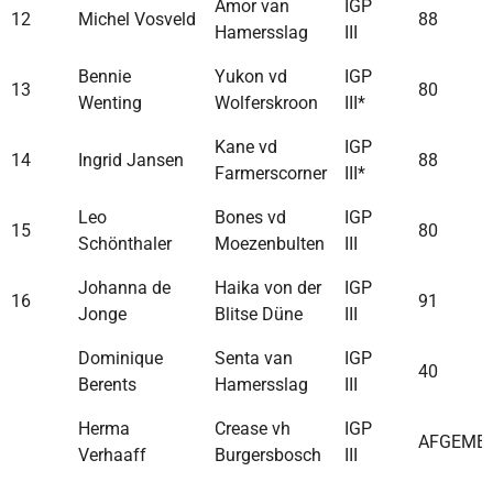
Amor van
IGP
12
Michel Vosveld
88
Hamersslag
III
Bennie
Yukon vd
IGP
13
80
Wenting
Wolferskroon
III*
Kane vd
IGP
14
Ingrid Jansen
88
Farmerscorner
III*
Leo
Bones vd
IGP
15
80
Schönthaler
Moezenbulten
III
Johanna de
Haika von der
IGP
16
91
Jonge
Blitse Düne
III
Dominique
Senta van
IGP
40
Berents
Hamersslag
III
Herma
Crease vh
IGP
AFGEME
Verhaaff
Burgersbosch
III