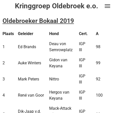
Kringgroep Oldebroek e.o.
Ga
direct
naar
Oldebroeker Bokaal 2019
de
hoofdinhoud
Plaats
Geleider
Hond
Cert.
A
Deau von
IGP
1
Ed Brands
98
Semrowplatz
III
Gidon van
IGP
2
Auke Winters
99
Keyana
III
IGP
3
Mark Peters
Nittro
92
III
Hergos van
IGP
4
René van Goor
100
Keyana
III
Mack-Attack
Dik-Jaap v.d.
IGP