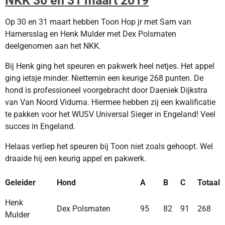
NKK 30 en 31 maart 2019
Op 30 en 31 maart hebben Toon Hop jr met Sam van
Hamersslag en Henk Mulder met Dex Polsmaten
deelgenomen aan het NKK.
Bij Henk ging het speuren en pakwerk heel netjes. Het appel
ging ietsje minder. Niettemin een keurige 268
punten. De
hond is professioneel voorgebracht door Daeniek Dijkstra
van Van Noord Viduma. Hiermee
hebben zij een kwalificatie
te pakken voor het WUSV Universal Sieger in Engeland! Veel
succes in Engeland.
Helaas verliep het speuren bij Toon niet zoals gehoopt. Wel
draaide hij een keurig appel en pakwerk.
Geleider
Hond
A
B
C
Totaal
Henk
Dex Polsmaten
95
82
91
268
Mulder