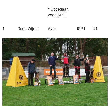
* Opgegaan
voor IGP III
1
Geurt Wijnen
Ayco
IGP I
71