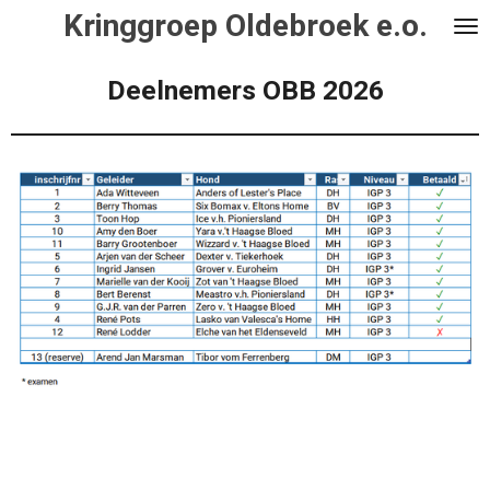
Kringgroep Oldebroek e.o.
Ga
direct
naar
Deelnemers OBB 2026
de
hoofdinhoud